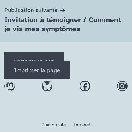
l’article
Publication suivante
Invitation à témoigner /​ Comment
je vis mes symptômes
Partager le lien
Imprimer la page
Mastodon
Bluesky
Facebook
In
Plan du site
Intranet
Search Button