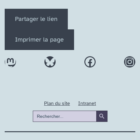
Partager le lien
Imprimer la page
Mastodon
Bluesky
Facebook
In
Plan du site
Intranet
Search Button
Search
for: