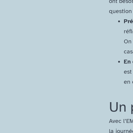
ont beso
question 
Pré
réf
On 
cas
En 
est
en 
Un 
Avec l’EM
la journé