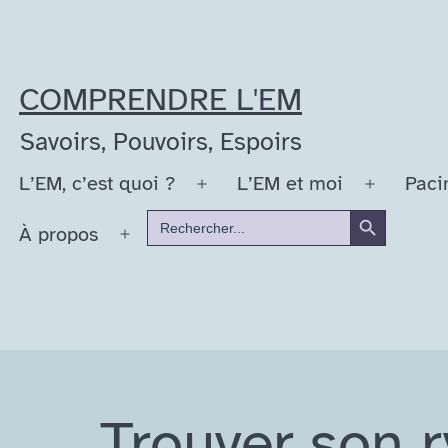
Aller
au
contenu
COMPRENDRE L'EM
Savoirs, Pouvoirs, Espoirs
L’EM, c’est quoi ?
L’EM et moi
Paci
Ouvrir
Ouvrir
Search Button
Search
le
le
À propos
for:
Ouvrir
menu
menu
le
menu
Trouver son 