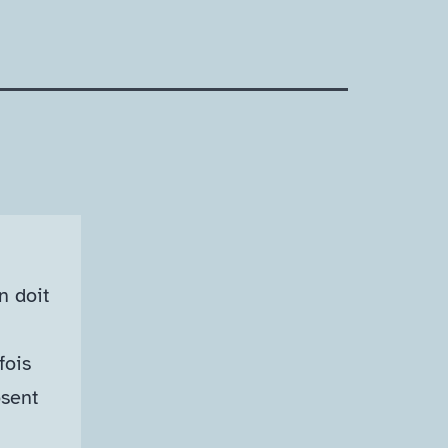
n doit
fois
osent