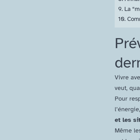
9.
La “m
10.
Comme
Prév
der
Vivre av
veut, qu
Pour res
l’énergi
et les si
Même les