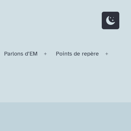
Parlons d’EM
Points de repère
Ouvrir
Ouvrir
le
le
menu
menu