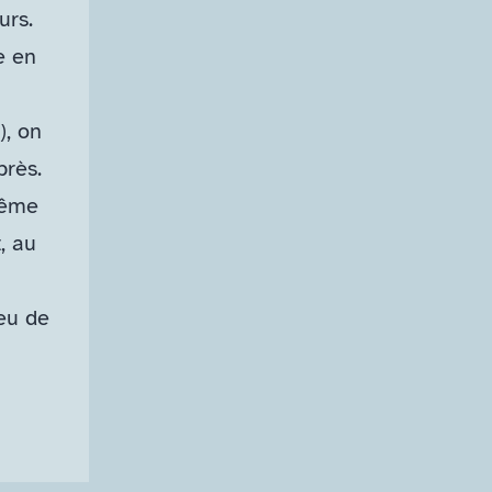
ours.
e en
), on
après.
même
, au
ieu de