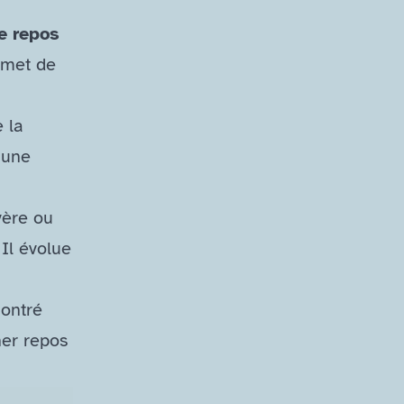
e repos
rmet de
 la
’une
vère ou
Il évolue
ontré
ner repos