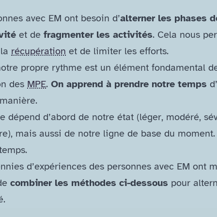
onnes avec EM ont besoin d’
alterner les phases d
vité
et de
fragmenter les activités
. Cela nous pe
 la
récupération
et de limiter les efforts.
notre propre rythme est un élément fondamental de
on des
MPE
.
On apprend à prendre notre temps
d
 manière.
e dépend d’abord de notre état (léger, modéré, sé
re), mais aussi de notre ligne de base du moment. 
 temps.
nnies d’expériences des personnes avec EM ont m
 de
combiner les méthodes ci-​dessous
pour alter
é.