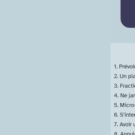
1.
Prévoir
2.
Un pla
3.
Fracti
4.
Ne ja
5.
Micro
6.
S’inte
7.
Avoir 
8.
Annul