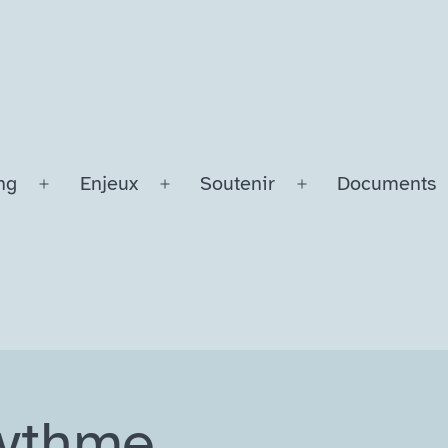
ng
Enjeux
Soutenir
Documents
Ouvrir
Ouvrir
Ouvrir
le
le
le
menu
menu
menu
rythme