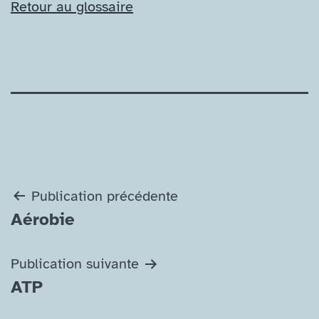
Retour au glossaire
Navigation
Publication précédente
Aérobie
de
l’article
Publication suivante
ATP