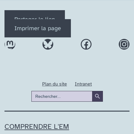
Partager le lien
Imprimer la page
Mastodon
Bluesky
Facebook
In
Plan du site
Intranet
Search Button
Search
for:
COMPRENDRE L'EM