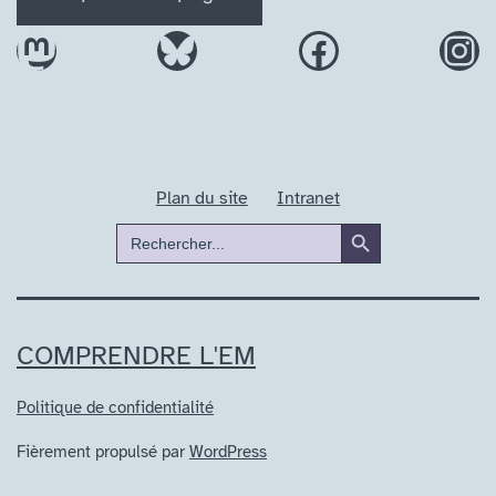
Mastodon
Bluesky
Facebook
In
Plan du site
Intranet
Search Button
Search
for:
COMPRENDRE L'EM
Politique de confidentialité
Fièrement propulsé par
WordPress