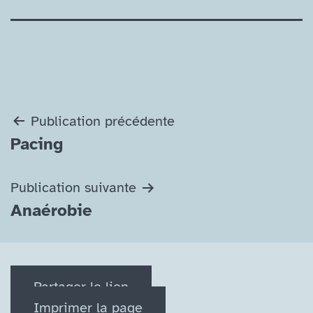
Navigation
Publication précédente
Pacing
de
l’article
Publication suivante
Anaérobie
Partager le lien
Imprimer la page