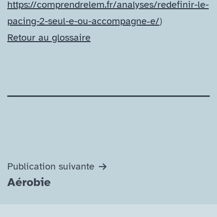
https://comprendrelem.fr/analyses/redefinir-le-
pacing-2-seul-e-ou-accompagne‑e/
)
Retour au glossaire
Navigation
Publication suivante
Aérobie
de
l’article