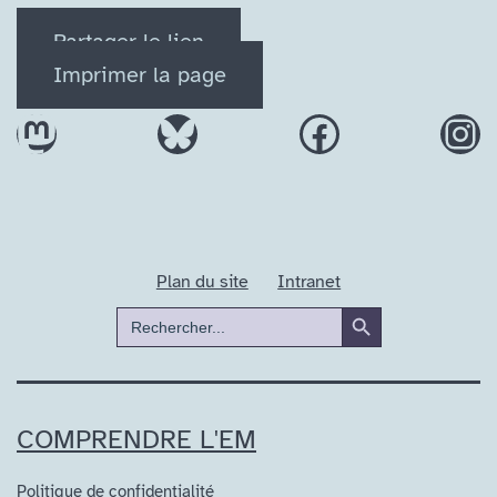
Partager le lien
Imprimer la page
Mastodon
Bluesky
Facebook
In
Plan du site
Intranet
Search Button
Search
for:
COMPRENDRE L'EM
Politique de confidentialité