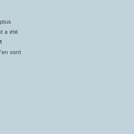
 plus
t a été
M
s’en vont