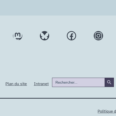
Mastodon
Bluesky
Facebook
Inst
Search But
Search
Plan du site
Intranet
for:
Politique d