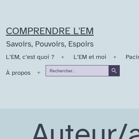
Aller
au
contenu
COMPRENDRE L'EM
Savoirs, Pouvoirs, Espoirs
L’EM, c’est quoi ?
L’EM et moi
Paci
Ouvrir
Ouvrir
Search Button
Search
le
le
À propos
for:
Ouvrir
menu
menu
le
menu
Auteur/a