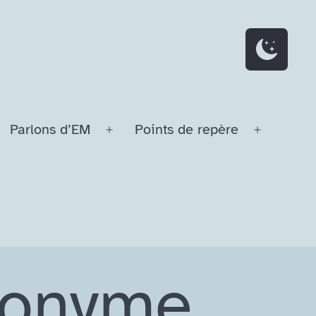
Parlons d’EM
Points de repère
Ouvrir
Ouvrir
le
le
menu
menu
onyme