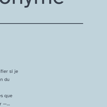
ier si je
on du
es que
ar —…