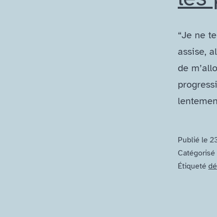
“Je ne te
assise, a
de m’all
progressi
lentement
Publié le
2
Catégoris
Étiqueté
dé