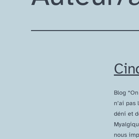
Cin
Blog “On 
n’ai pas
déni et 
Myalgiqu
nous imp