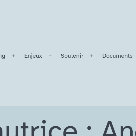
ng
Enjeux
Soutenir
Documents
Ouvrir
Ouvrir
Ouvrir
le
le
le
menu
menu
menu
utrice :
An