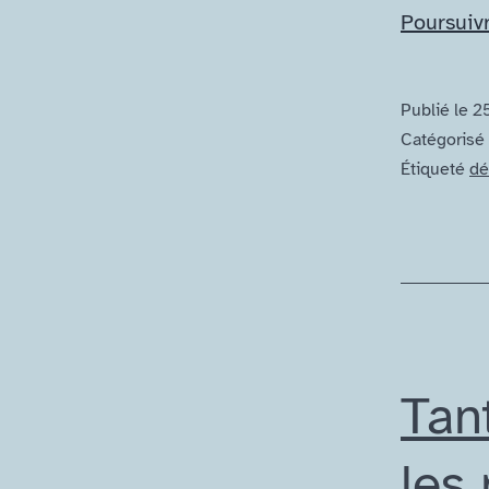
Poursuivr
Publié le
2
Catégoris
Étiqueté
dé
Tant
les