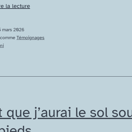
Cinq
e la lecture
mois
pour
5 mars 2026
accepter
é comme
Témoignages
ni
 que j’aurai le sol so
 pieds