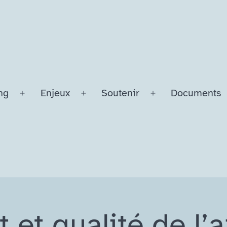
ng
Enjeux
Soutenir
Documents
Ouvrir
Ouvrir
Ouvrir
le
le
le
menu
menu
menu
 et qualité de l’a