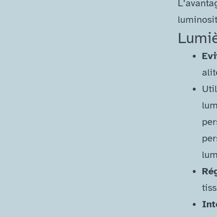
L’avantag
luminosi
Lumiè
Evi
ali
Uti
lum
per
per
lum
Rég
tis
Int