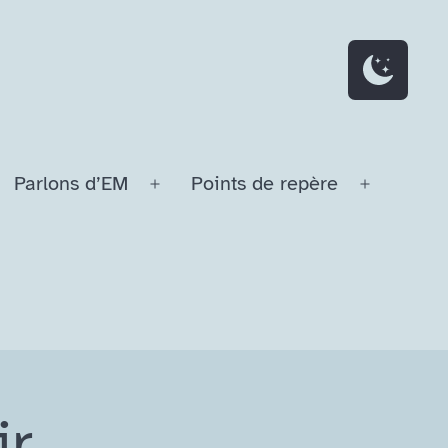
Parlons d’EM
Points de repère
Ouvrir
Ouvrir
le
le
menu
menu
ir