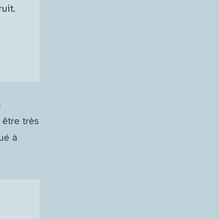
ruit.
.
s
être très
ué à