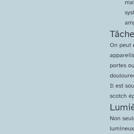
mai
sys
amp
Tâche
On peut 
appareils
portes ou
douloure
Il est so
scotch ép
Lumiè
Non seul
lumineux