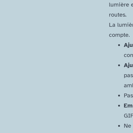
lumière e
routes.
La lumiè
compte.
Aju
con
Aju
pas
amb
Pas
Emp
GIF
Ne 