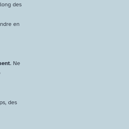
 long des
endre en
ment
. Ne
e
ps, des