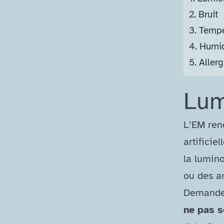
2.
Bruit
3.
Tempé
4.
Humid
5.
Allerg
Lum
L’EM re
artificie
la lumino
ou des a
Demandez
ne pas s