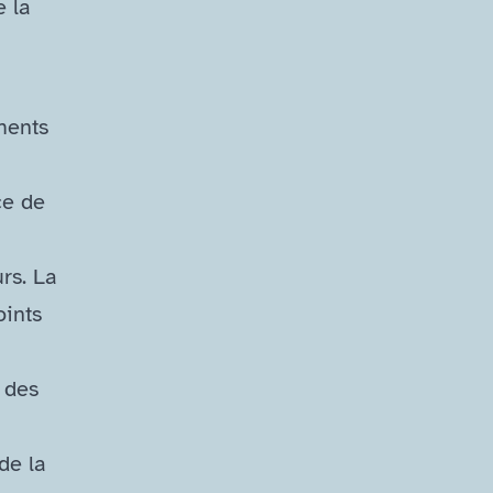
e la
ments
ce de
rs. La
oints
 des
de la