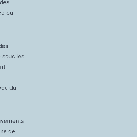
 des
ée ou
des
 sous les
nt
vec du
ouvements
ons de