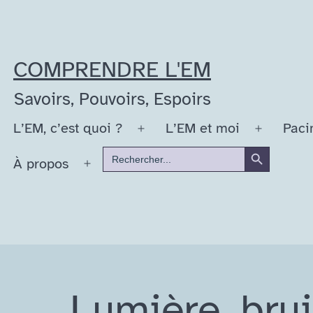
Aller
au
contenu
COMPRENDRE L'EM
Savoirs, Pouvoirs, Espoirs
L’EM, c’est quoi ?
L’EM et moi
Paci
Ouvrir
Ouvrir
Search Button
Search
le
le
À propos
for:
Ouvrir
menu
menu
le
menu
Lumière, bruit