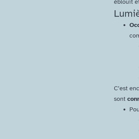
éblouit e
Lumiè
Occ
com
C’est en
sont
con
Po