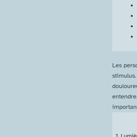
Les pers
stimulus.
douloure
entendre.
importan
1.
Lumiè