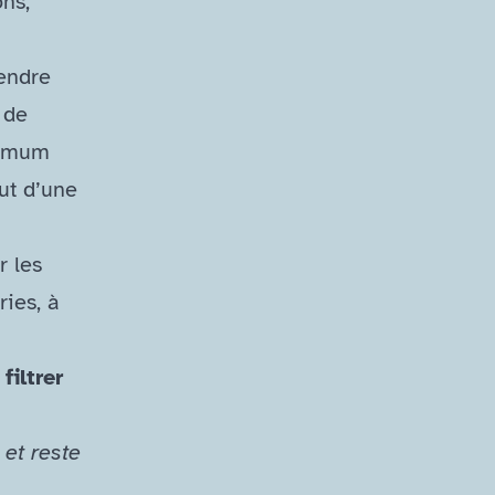
ons,
endre
 de
nimum
ut d’une
r les
ries, à
filtrer
 et reste