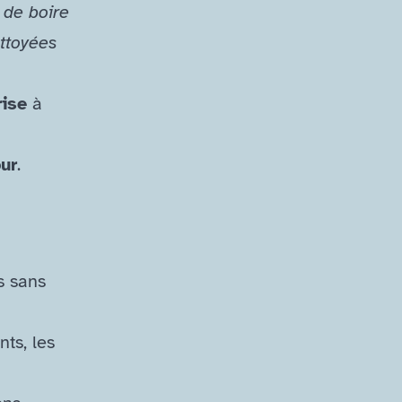
 de boire
ettoyées
ise
à
ur
.
s sans
ts, les