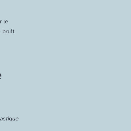
r le
 bruit
e
lastique