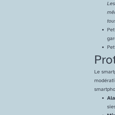
Les
mêm
tou
Pet
gar
Pet
Pro
Le smartp
modérati
smartpho
Ala
sie