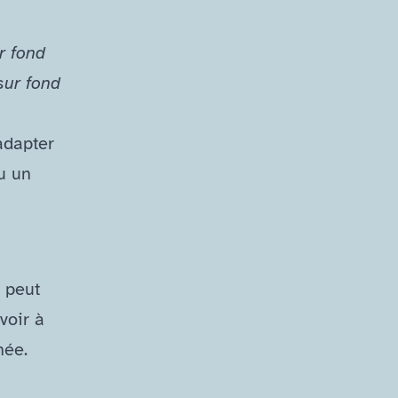
r fond
 sur fond
 adapter
u un
 peut
avoir à
rnée.