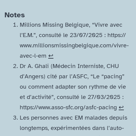
Notes
Millions Missing Belgique, “Vivre avec
l’E.M.”, consulté le 23/​07/​2025 : https://​
www​.millionsmissingbelgique​.com/​v​i​v​r​e​-​
a​v​e​c​-​l​-em
↩︎
Dr A. Ghali (Médecin Interniste, CHU
d’Angers) cité par l’ASFC, “Le “pacing”
ou comment adapter son rythme de vie
et d’activité”, consulté le 27/​03/​2025 :
https://​www​.asso​-sfc​.org/​a​s​f​c​-​p​a​c​ing
↩︎
Les personnes avec EM malades depuis
longtemps, expérimentées dans l’auto-​