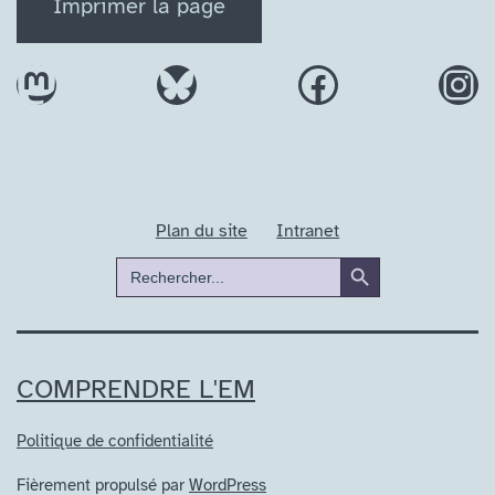
Imprimer la page
Mastodon
Bluesky
Facebook
In
Plan du site
Intranet
Search Button
Search
for:
COMPRENDRE L'EM
Politique de confidentialité
Fièrement propulsé par
WordPress