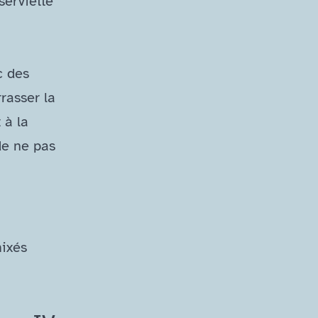
serviette
c des
rrasser la
 à la
de ne pas
mixés