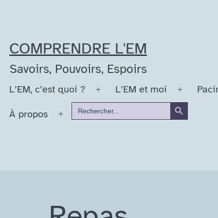
Aller
au
contenu
COMPRENDRE L'EM
Savoirs, Pouvoirs, Espoirs
L’EM, c’est quoi ?
L’EM et moi
Paci
Ouvrir
Ouvrir
Search Button
Search
le
le
À propos
for:
Ouvrir
menu
menu
le
menu
Repas