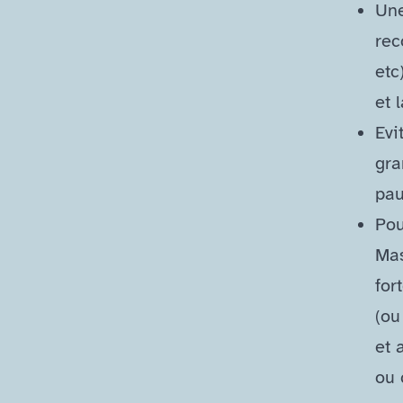
Un
rec
etc
et 
Evi
gra
pau
Pou
Mas
for
(ou
et 
ou 