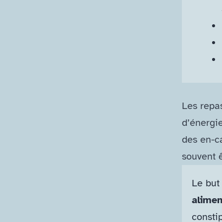
Les repa
d’énergi
des en-​
souvent 
Le but
alimen
constip