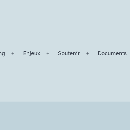
ng
Enjeux
Soutenir
Documents
Ouvrir
Ouvrir
Ouvrir
le
le
le
menu
menu
menu