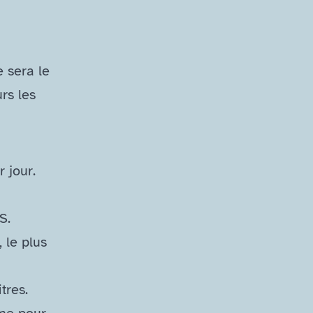
e sera le
rs les
 jour.
TS.
 le plus
tres.