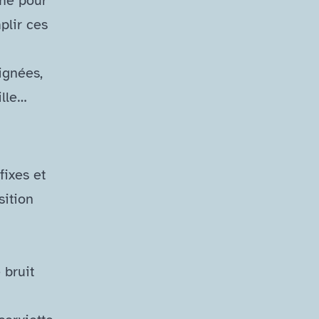
mme pour
plir ces
ignées,
ille…
fixes et
sition
 bruit