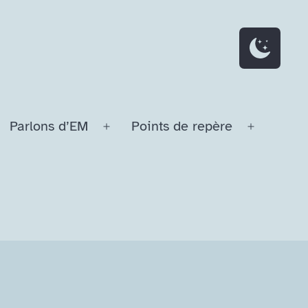
Parlons d’EM
Points de repère
Ouvrir
Ouvrir
le
le
menu
menu