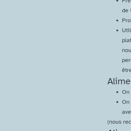
Pré
de 
Pro
Uti
pla
nou
per
êtr
Alime
On 
On 
ave
(nous re