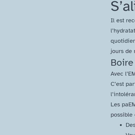
S’al
Il est re
l’hydrata
quotidien
jours de
Boire
Avec l’E
C’est par
l’intolé
Les paEM 
possible
Des