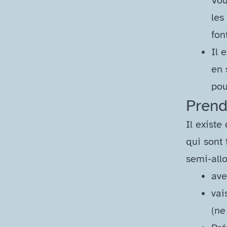
Vou
les
fon
Il 
en 
pou
Prend
Il existe
qui sont 
semi-all
ave
vai
(ne