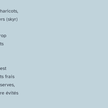
haricots,
rs (skyr)
trop
ts
est
s frais
nserves,
re évités