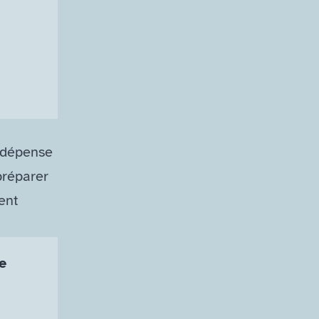
 dépense
préparer
ent
e