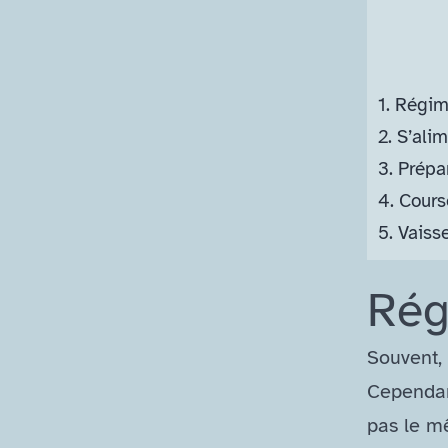
1.
Régime
2.
S’alime
3.
Prépar
4.
Cours
5.
Vaisse
Rég
Souvent,
Cependant
pas le m