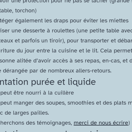
voir une protection pour ne pas se tacher (grande 
table, torchon)
téger également les draps pour éviter les miettes
liser une desserte à roulettes (une petite table ave
teaux et parfois un tiroir), pour transporter et déba
riture du jour entre la cuisine et le lit. Cela permet
sonne alitée d’avoir accès à ses repas, en-​cas, et 
e dérangée par de nombreux allers-retours.
ntation purée et liquide
peut être nourri à la cuillère
peut manger des soupes, smoothies et des plats 
c de larges pailles.
cherchons des témoignages,
merci de nous écrire
)