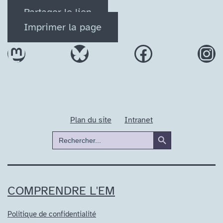
Partager le lien
Imprimer la page
Mastodon
Bluesky
Facebook
In
Plan du site
Intranet
Search Button
Search
for:
COMPRENDRE L'EM
Politique de confidentialité