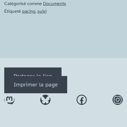
Catégorisé comme
Documents
Étiqueté
pacing
,
suivi
Partager le lien
Imprimer la page
Mastodon
Bluesky
Facebook
In