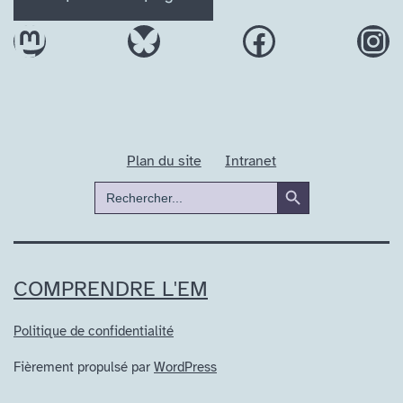
Mastodon
Bluesky
Facebook
In
Plan du site
Intranet
Search Button
Search
for:
COMPRENDRE L'EM
Politique de confidentialité
Fièrement propulsé par
WordPress