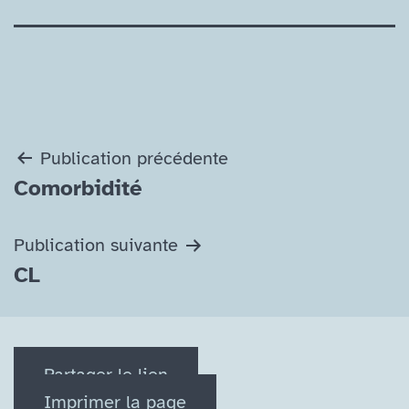
Navigation
Publication précédente
Comorbidité
de
l’article
Publication suivante
CL
Partager le lien
Imprimer la page