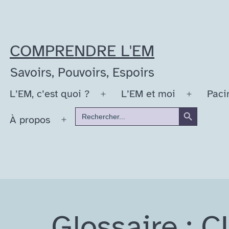
Aller
au
contenu
COMPRENDRE L'EM
Savoirs, Pouvoirs, Espoirs
L’EM, c’est quoi ?
L’EM et moi
Paci
Ouvrir
Ouvrir
Search Button
Search
le
le
À propos
for:
Ouvrir
menu
menu
le
menu
Glossaire : C