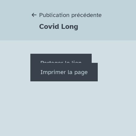
Navigation
Publication précédente
Covid Long
de
l’article
Partager le lien
Imprimer la page