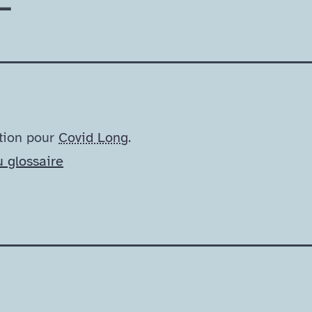
tion pour
Covid Long
.
u glossaire