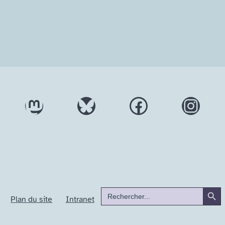
Mastodon
Bluesky
Facebook
Inst
Search But
Search
Plan du site
Intranet
for: