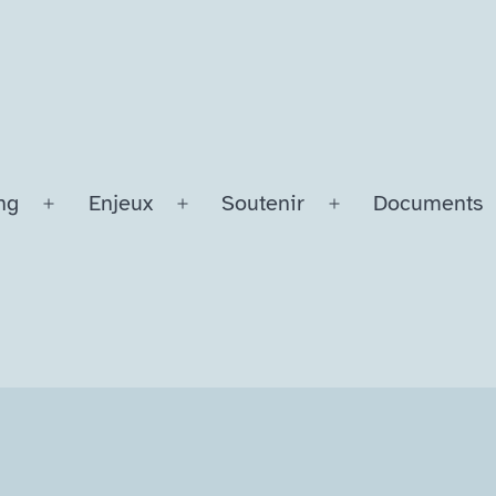
ng
Enjeux
Soutenir
Documents
Ouvrir
Ouvrir
Ouvrir
le
le
le
menu
menu
menu
L