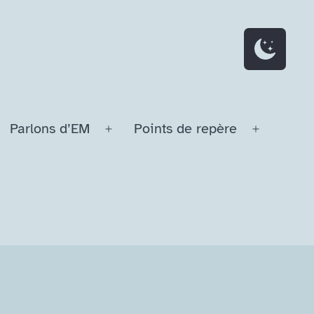
Parlons d’EM
Points de repère
Ouvrir
Ouvrir
le
le
menu
menu