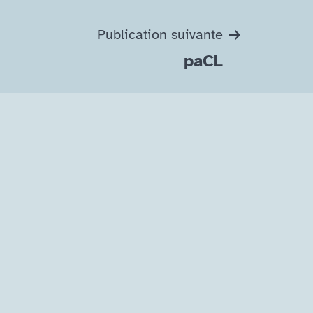
Publication suivante
paCL
agram
ton