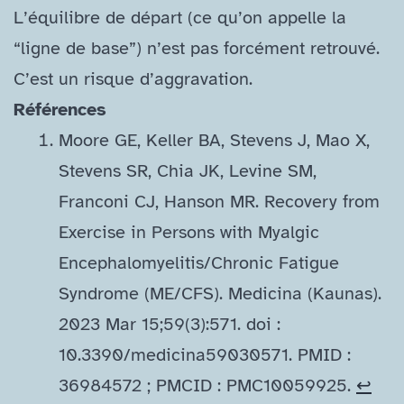
L’équilibre de départ (ce qu’on appelle la
“ligne de base”) n’est pas forcément retrouvé.
C’est un risque d’aggravation.
Références
Moore GE, Keller BA, Stevens J, Mao X,
Stevens SR, Chia JK, Levine SM,
Franconi CJ, Hanson MR. Recovery from
Exercise in Persons with Myalgic
Encephalomyelitis/​Chronic Fatigue
Syndrome (ME/​CFS). Medicina (Kaunas).
2023 Mar 15;59(3):571. doi :
10.3390/medicina59030571. PMID :
36984572 ; PMCID : PMC10059925.
↩︎