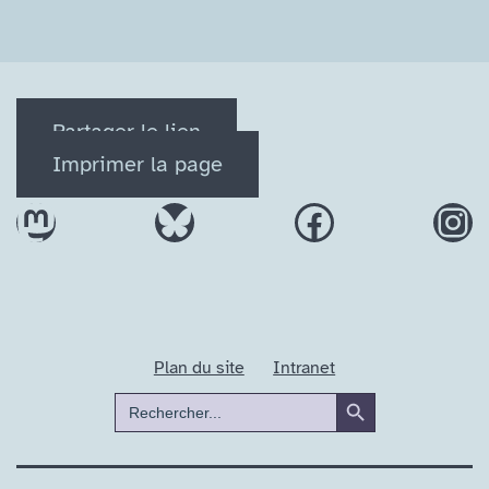
Partager le lien
Imprimer la page
Mastodon
Bluesky
Facebook
In
Plan du site
Intranet
Search Button
Search
for: