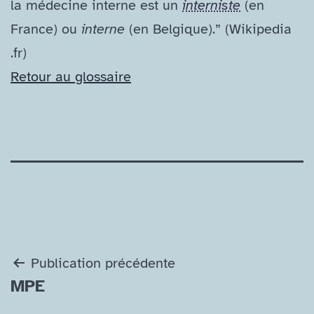
la médecine interne est un
interniste
(en
France) ou
interne
(en Belgique).” (Wikipedia​
.fr)
Retour au glossaire
Navigation
Publication précédente
MPE
de