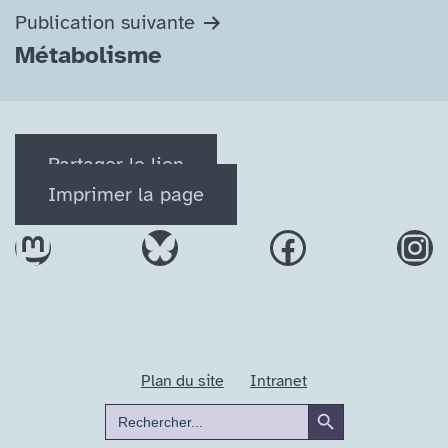
l’article
Publication suivante
Métabolisme
Partager le lien
Imprimer la page
Mastodon
Bluesky
Facebook
In
Plan du site
Intranet
Search Button
Search
for: