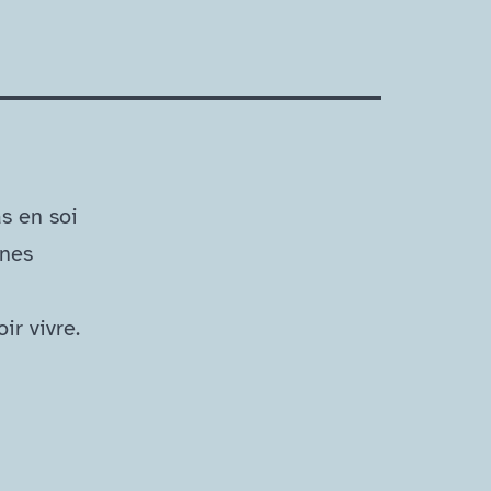
s en soi
nnes
r vivre.
u