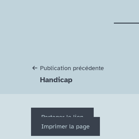
Navigation
Publication précédente
Handicap
de
l’article
Partager le lien
Imprimer la page