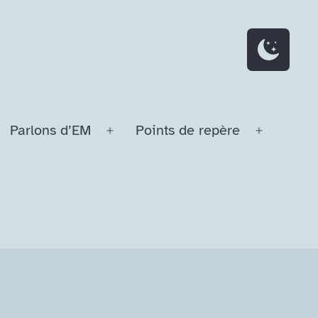
Parlons d’EM
Points de repère
Ouvrir
Ouvrir
le
le
menu
menu