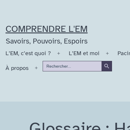
Aller
au
contenu
COMPRENDRE L'EM
Savoirs, Pouvoirs, Espoirs
L’EM, c’est quoi ?
L’EM et moi
Paci
Ouvrir
Ouvrir
Search Button
Search
le
le
À propos
for:
Ouvrir
menu
menu
le
menu
Glossaire : 