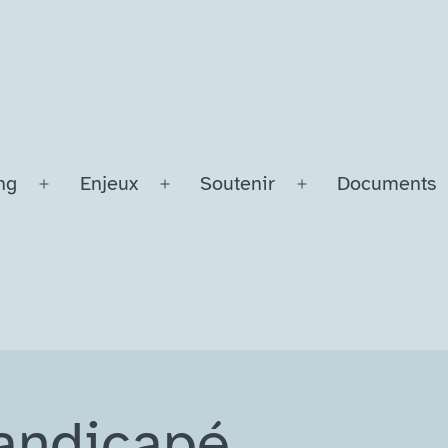
ng
Enjeux
Soutenir
Documents
Ouvrir
Ouvrir
Ouvrir
le
le
le
menu
menu
menu
Handicapé