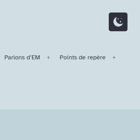
Parlons d’EM
Points de repère
Ouvrir
Ouvrir
le
le
menu
menu