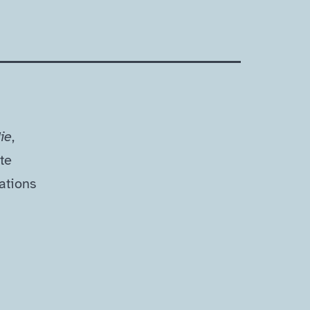
ie
,
te
rations