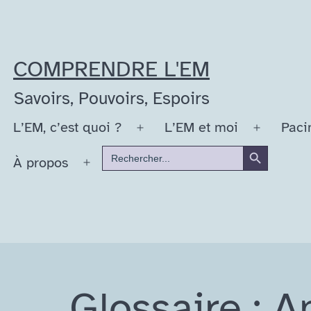
Aller
au
contenu
COMPRENDRE L'EM
Savoirs, Pouvoirs, Espoirs
L’EM, c’est quoi ?
L’EM et moi
Paci
Ouvrir
Ouvrir
Search Button
Search
le
le
À propos
for:
Ouvrir
menu
menu
le
menu
Glossaire : 