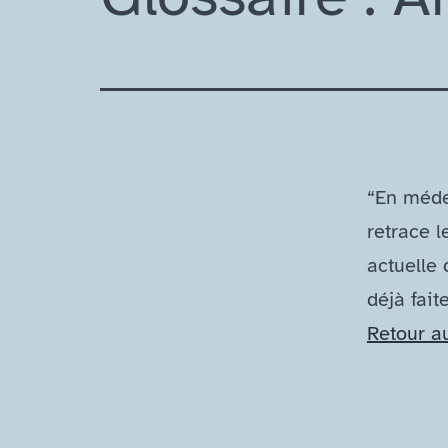
“En méde
retrace l
actuelle 
déjà fait
Retour a