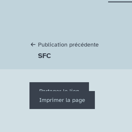
Navigation
Publication précédente
SFC
de
l’article
Partager le lien
Imprimer la page