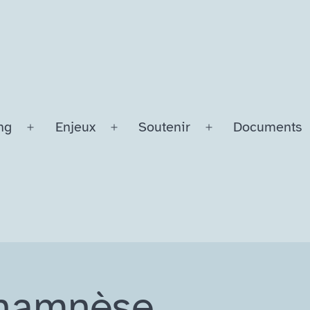
ng
Enjeux
Soutenir
Documents
Ouvrir
Ouvrir
Ouvrir
le
le
le
menu
menu
menu
Anamnèse