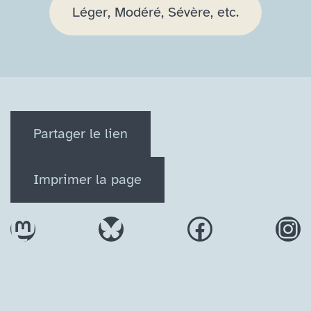
Léger, Modéré, Sévère, etc.
Partager le lien
Imprimer la page
Mastodon
Bluesky
Facebook
In